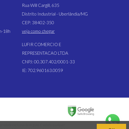
Rua Will Cargill, 635
Distrito Industrial - Uberlândia/MG
CEP: 38402-350
3h-18h
veja como chegar
LUFIR COMERCIO E
REPRESENTACAO LTDA
CNPJ: 00.307.402/0001-33
IE: 702.960163.0059
propriedade exclusiva da Arguto. É vedada qualquer