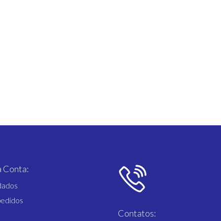
 Conta:
dados
pedidos
Contatos: