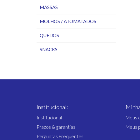
MASSAS
MOLHOS / ATOMATADOS
QUEIJOS
SNACKS
TEMPEROS
Institucional:
Minha
Institucional
Meus 
Prazos & garantias
Meus 
Perguntas Frequentes