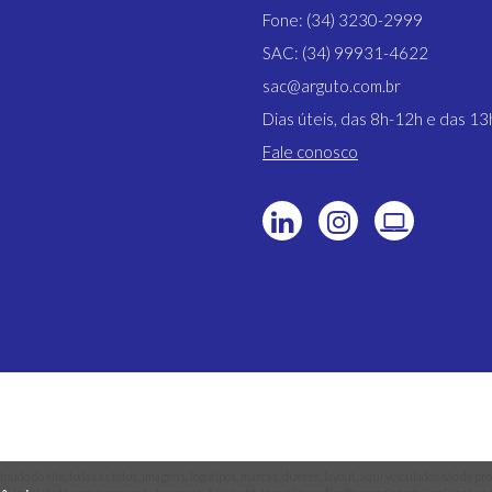
Fone: (34) 3230-2999
SAC: (34) 99931-4622
sac@arguto.com.br
Dias úteis, das 8h-12h e das 1
Fale conosco
teúdo do site, todas as fotos, imagens, logotipos, marcas, dizeres, layout, aqui veiculados são de 